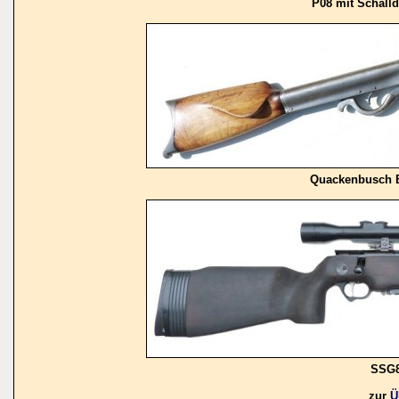
P08 mit Schalld
Quackenbusch B
SSG8
zur
Ü