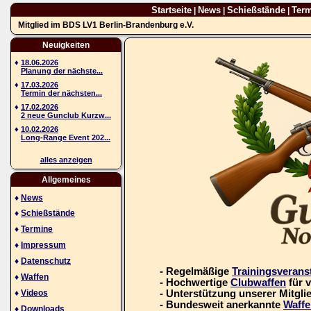
Startseite
News
Schießstände
Ter
|
|
|
Mitglied im BDS LV1 Berlin-Brandenburg e.V.
Neuigkeiten
♦
18.06.2026
Planung der nächste...
♦
17.03.2026
Termin der nächsten...
♦
17.02.2026
2 neue Gunclub Kurzw...
♦
10.02.2026
Long-Range Event 202...
alles anzeigen
Allgemeines
♦
News
♦
Schießstände
♦
Termine
♦
Impressum
♦
Datenschutz
- Regelmäßige
Trainingsverans
♦
Waffen
- Hochwertige
Clubwaffen
für 
♦
Videos
- Unterstützung unserer Mitgli
- Bundesweit anerkannte
Waffe
♦
Downloads