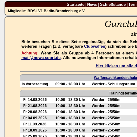
Startseite
News
Schießstände
Ter
|
|
|
Mitglied im BDS LV1 Berlin-Brandenburg e.V.
ak
Bitte besuchen Sie diese Seite regelmäßig, da sich die Sc
weiteren Fragen (z.B. verfügbare
Clubwaffen
) schreiben Sie 
Achtung:
Wenn Sie als Gruppe ab 4 Personen an einem Gas
mail@nowa-sport.de
. Alle notwendigen Informationen erhal
Hier klicken um alle
Waffensachkundeschulun
in Vorbereitung
09:00 - 18:00 Uhr
Werder - Schulungsraum
Trainingstermin
Fr 14.08.2026
10:00 - 18:30 Uhr
Werder - 25/50m
Fr 21.08.2026
10:00 - 18:30 Uhr
Werder - 25/50m
Fr 28.08.2026
10:00 - 18:30 Uhr
Werder - 25/50m
Fr 04.09.2026
10:00 - 18:30 Uhr
Werder - 25/50m
Fr 11.09.2026
10:00 - 18:30 Uhr
Werder - 25/50m
Fr 18.09.2026
10:00 - 18:30 Uhr
Werder - 25/50m
Fr 25.09.2026
10:00 - 18:30 Uhr
Werder - 25/50m