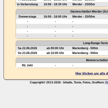
in Vorbereitung
10:00 - 18:30 Uhr
Werder - 25/50m
Gästeschießen Werder (Sch
Donnerstags
16:00 - 18:00 Uhr
Werder - 25/50m
-
-
-
-
-
-
-
-
-
-
-
-
Long-Range-Termi
Sa 22.08.2026
ab 09:00 Uhr
Marienberg - 500m
So 23.08.2026
ab 10:00 Uhr
Marienberg - 500m
Meisterschafte
lfd. Jahr
-
-
Hier klicken um alle
Copyright© 2013-2026 - Inhalte, Texte, Fotos, Grafiken:
F