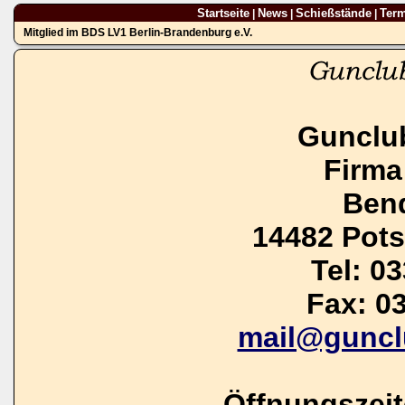
Startseite
News
Schießstände
Ter
|
|
|
Mitglied im BDS LV1 Berlin-Brandenburg e.V.
Gunclu
Firma
Bend
14482 Pot
Tel: 0
Fax: 0
mail@guncl
Öffnungszei