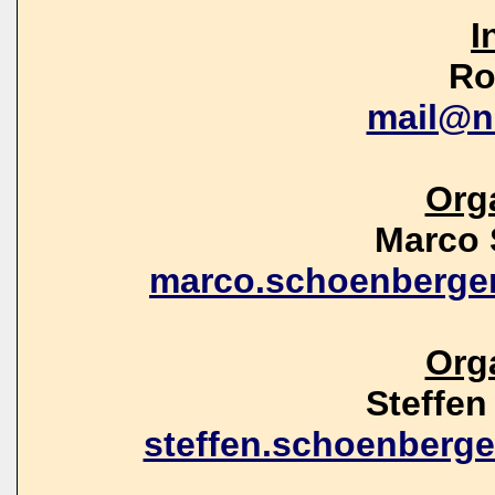
I
Ro
mail@n
Org
Marco 
marco.schoenberge
Org
Steffe
steffen.schoenberg