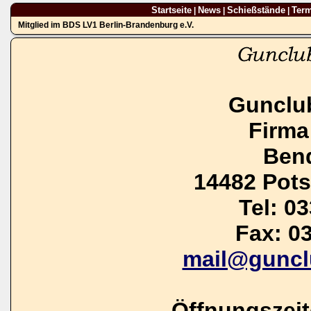
Startseite
News
Schießstände
Ter
|
|
|
Mitglied im BDS LV1 Berlin-Brandenburg e.V.
Gunclu
Firma
Bend
14482 Pot
Tel: 0
Fax: 0
mail@guncl
Öffnungszei