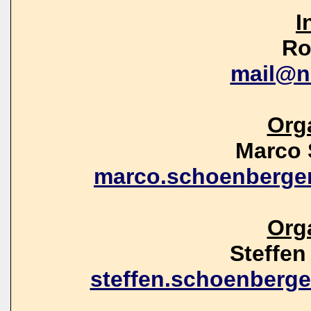
I
Ro
mail@n
Org
Marco 
marco.schoenberge
Org
Steffe
steffen.schoenberg