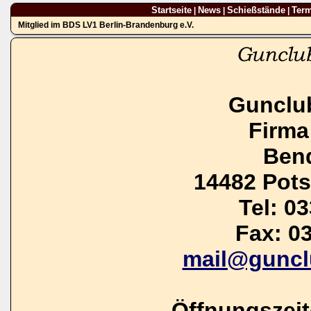
Startseite
News
Schießstände
Ter
|
|
|
Mitglied im BDS LV1 Berlin-Brandenburg e.V.
Gunclu
Firma
Bend
14482 Pot
Tel: 0
Fax: 0
mail@guncl
Öffnungszei