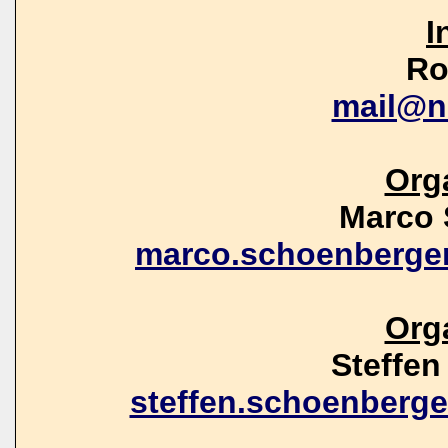
I
Ro
mail@n
Org
Marco 
marco.schoenberge
Org
Steffe
steffen.schoenberg