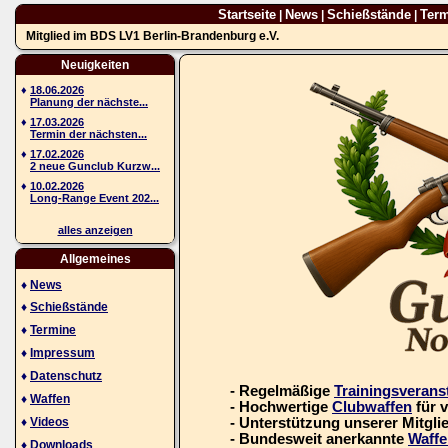
Startseite
News
Schießstände
Ter
|
|
|
Mitglied im BDS LV1 Berlin-Brandenburg e.V.
Neuigkeiten
♦
18.06.2026
Planung der nächste...
♦
17.03.2026
Termin der nächsten...
♦
17.02.2026
2 neue Gunclub Kurzw...
♦
10.02.2026
Long-Range Event 202...
alles anzeigen
Allgemeines
♦
News
♦
Schießstände
♦
Termine
♦
Impressum
♦
Datenschutz
- Regelmäßige
Trainingsverans
♦
Waffen
- Hochwertige
Clubwaffen
für 
♦
Videos
- Unterstützung unserer Mitgli
- Bundesweit anerkannte
Waffe
♦
Downloads