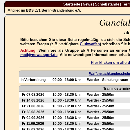
Startseite
News
Schießstände
Ter
|
|
|
Mitglied im BDS LV1 Berlin-Brandenburg e.V.
ak
Bitte besuchen Sie diese Seite regelmäßig, da sich die Sc
weiteren Fragen (z.B. verfügbare
Clubwaffen
) schreiben Sie 
Achtung:
Wenn Sie als Gruppe ab 4 Personen an einem Gas
mail@nowa-sport.de
. Alle notwendigen Informationen erhal
Hier klicken um alle
Waffensachkundeschulun
in Vorbereitung
09:00 - 18:00 Uhr
Werder - Schulungsraum
Trainingstermin
Fr 07.08.2026
10:00 - 18:30 Uhr
Werder - 25/50m
Fr 14.08.2026
10:00 - 18:30 Uhr
Werder - 25/50m
Fr 21.08.2026
10:00 - 18:30 Uhr
Werder - 25/50m
Fr 28.08.2026
10:00 - 18:30 Uhr
Werder - 25/50m
Fr 04.09.2026
10:00 - 18:30 Uhr
Werder - 25/50m
Fr 11.09.2026
10:00 - 18:30 Uhr
Werder - 25/50m
Fr 18.09.2026
10:00 - 18:30 Uhr
Werder - 25/50m