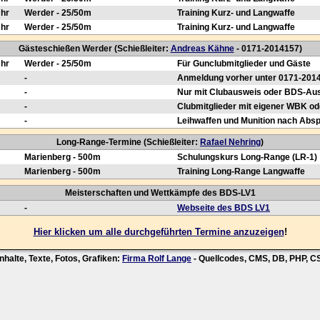
Uhr
Werder - 25/50m
Training Kurz- und Langwaffe
Uhr
Werder - 25/50m
Training Kurz- und Langwaffe
Gästeschießen Werder (Schießleiter:
Andreas Kähne
- 0171-2014157)
Uhr
Werder - 25/50m
Für Gunclubmitglieder und Gäste
-
Anmeldung vorher unter 0171-201
-
Nur mit Clubausweis oder BDS-Au
-
Clubmitglieder mit eigener WBK od
-
Leihwaffen und Munition nach Abs
Long-Range-Termine (Schießleiter:
Rafael Nehring
)
Marienberg - 500m
Schulungskurs Long-Range (LR-1)
Marienberg - 500m
Training Long-Range Langwaffe
Meisterschaften und Wettkämpfe des BDS-LV1
-
Webseite des BDS LV1
Hier klicken um alle durchgeführten Termine anzuzeigen
!
nhalte, Texte, Fotos, Grafiken:
Firma Rolf Lange
- Quellcodes, CMS, DB, PHP, 