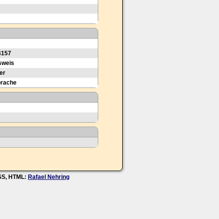
4157
sweis
er
prache
CSS, HTML:
Rafael Nehring