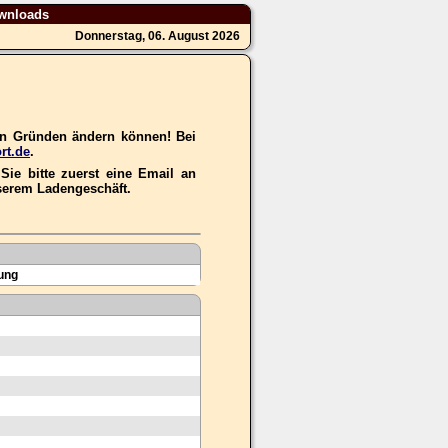
wnloads
Donnerstag, 06. August 2026
hen Gründen ändern können! Bei
rt.de
.
ie bitte zuerst eine Email an
nserem Ladengeschäft.
ung