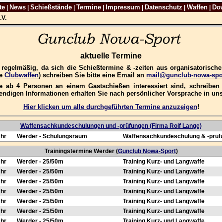
te
News
Schießstände
Termine
Impressum
Datenschutz
Waffen
Do
|
|
|
|
|
|
|
.V.
aktuelle Termine
e regelmäßig, da sich die Schießtermine & -zeiten aus organisatorisc
re
Clubwaffen
) schreiben Sie bitte eine Email an
mail@gunclub-nowa-spo
 ab 4 Personen an einem Gastschießen interessiert sind, schreiben S
wendigen Informationen erhalten Sie nach persönlicher Vorsprache in u
Hier klicken um alle durchgeführten Termine anzuzeigen
!
Waffensachkundeschulungen und -prüfungen (Firma Rolf Lange)
Uhr
Werder - Schulungsraum
Waffensachkundeschulung & -prüf
Trainingstermine Werder (
Gunclub Nowa-Sport
)
Uhr
Werder - 25/50m
Training Kurz- und Langwaffe
Uhr
Werder - 25/50m
Training Kurz- und Langwaffe
Uhr
Werder - 25/50m
Training Kurz- und Langwaffe
Uhr
Werder - 25/50m
Training Kurz- und Langwaffe
Uhr
Werder - 25/50m
Training Kurz- und Langwaffe
Uhr
Werder - 25/50m
Training Kurz- und Langwaffe
Uhr
Werder - 25/50m
Training Kurz- und Langwaffe