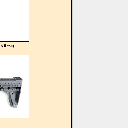
 Kürze).
r
.