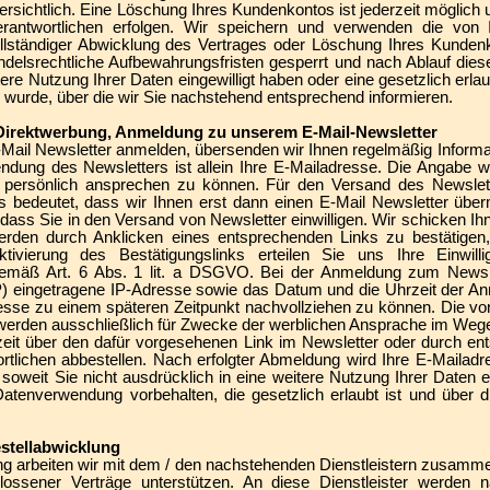
ersichtlich. Eine Löschung Ihres Kundenkontos ist jederzeit möglich
rantwortlichen erfolgen. Wir speichern und verwenden die von I
llständiger Abwicklung des Vertrages oder Löschung Ihres Kunden
delsrechtliche Aufbewahrungsfristen gesperrt und nach Ablauf diese
itere Nutzung Ihrer Daten eingewilligt haben oder eine gesetzlich er
 wurde, über die wir Sie nachstehend entsprechend informieren.
 Direktwerbung, Anmeldung zu unserem E-Mail-Newsletter
Mail Newsletter anmelden, übersenden wir Ihnen regelmäßig Informa
ndung des Newsletters ist allein Ihre E-Mailadresse. Die Angabe weite
 persönlich ansprechen zu können. Für den Versand des Newslet
s bedeutet, dass wir Ihnen erst dann einen E-Mail Newsletter übe
 dass Sie in den Versand von Newsletter einwilligen. Wir schicken I
erden durch Anklicken eines entsprechenden Links zu bestätigen,
ktivierung des Bestätigungslinks erteilen Sie uns Ihre Einwill
mäß Art. 6 Abs. 1 lit. a DSGVO. Bei der Anmeldung zum Newsle
SP) eingetragene IP-Adresse sowie das Datum und die Uhrzeit der 
resse zu einem späteren Zeitpunkt nachvollziehen zu können. Die v
erden ausschließlich für Zwecke der werblichen Ansprache im Wege
zeit über den dafür vorgesehenen Link im Newsletter oder durch en
tlichen abbestellen. Nach erfolgter Abmeldung wird Ihre E-Mailad
, soweit Sie nicht ausdrücklich in eine weitere Nutzung Ihrer Daten e
tenverwendung vorbehalten, die gesetzlich erlaubt ist und über di
estellabwicklung
ng arbeiten wir mit dem / den nachstehenden Dienstleistern zusamme
lossener Verträge unterstützen. An diese Dienstleister werden