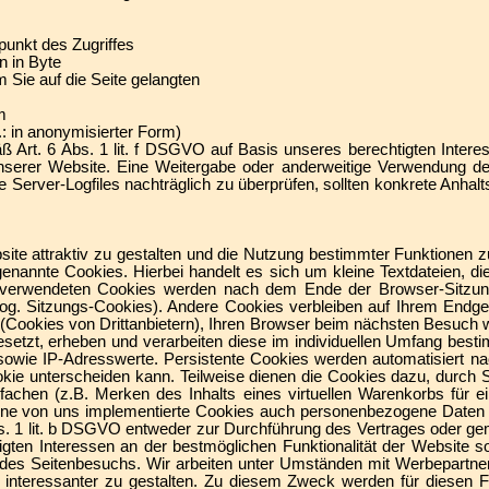
punkt des Zugriffes
n in Byte
 Sie auf die Seite gelangten
m
: in anonymisierter Form)
äß Art. 6 Abs. 1 lit. f DSGVO auf Basis unseres berechtigten Inter
 unserer Website. Eine Weitergabe oder anderweitige Verwendung der
ie Server-Logfiles nachträglich zu überprüfen, sollten konkrete Anhal
te attraktiv zu gestalten und die Nutzung bestimmter Funktionen z
enannte Cookies. Hierbei handelt es sich um kleine Textdateien, di
 verwendeten Cookies werden nach dem Ende der Browser-Sitzung
sog. Sitzungs-Cookies). Andere Cookies verbleiben auf Ihrem Endge
Cookies von Drittanbietern), Ihren Browser beim nächsten Besuch 
etzt, erheben und verarbeiten diese im individuellen Umfang best
sowie IP-Adresswerte. Persistente Cookies werden automatisiert n
ookie unterscheiden kann. Teilweise dienen die Cookies dazu, durch 
fachen (z.B. Merken des Inhalts eines virtuellen Warenkorbs für 
lne von uns implementierte Cookies auch personenbezogene Daten ve
s. 1 lit. b DSGVO entweder zur Durchführung des Vertrages oder gem
gten Interessen an der bestmöglichen Funktionalität der Website s
g des Seitenbesuchs. Wir arbeiten unter Umständen mit Werbepartne
e interessanter zu gestalten. Zu diesem Zweck werden für diesen 