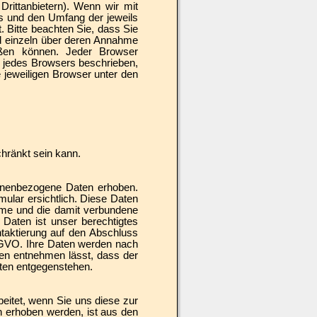
rittanbietern). Wenn wir mit
s und den Umfang der jeweils
. Bitte beachten Sie, dass Sie
nd einzeln über deren Annahme
eßen können. Jeder Browser
nü jedes Browsers beschrieben,
e jeweiligen Browser unter den
chränkt sein kann.
onenbezogene Daten erhoben.
ular ersichtlich. Diese Daten
hme und die damit verbundene
 Daten ist unser berechtigtes
ntaktierung auf den Abschluss
 DSGVO. Ihre Daten werden nach
den entnehmen lässt, dass der
hten entgegenstehen.
itet, wenn Sie uns diese zur
n erhoben werden, ist aus den