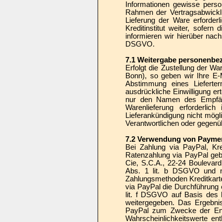
Informationen gewisse pers
Rahmen der Vertragsabwicklu
Lieferung der Ware erforder
Kreditinstitut weiter, sofern
informieren wir hierüber nach
DSGVO.
7.1 Weitergabe personenbez
Erfolgt die Zustellung der W
Bonn), so geben wir Ihre E
Abstimmung eines Lieferter
ausdrückliche Einwilligung e
nur den Namen des Empfänge
Warenlieferung erforderlic
Lieferankündigung nicht mögl
Verantwortlichen oder gegenü
7.2 Verwendung von Paymentd
Bei Zahlung via PayPal, Kre
Ratenzahlung via PayPal geb
Cie, S.C.A., 22-24 Boulevard
Abs. 1 lit. b DSGVO und nur
Zahlungsmethoden Kreditkarte
via PayPal die Durchführung 
lit. f DSGVO auf Basis des b
weitergegeben. Das Ergebnis 
PayPal zum Zwecke der Ents
Wahrscheinlichkeitswerte ent