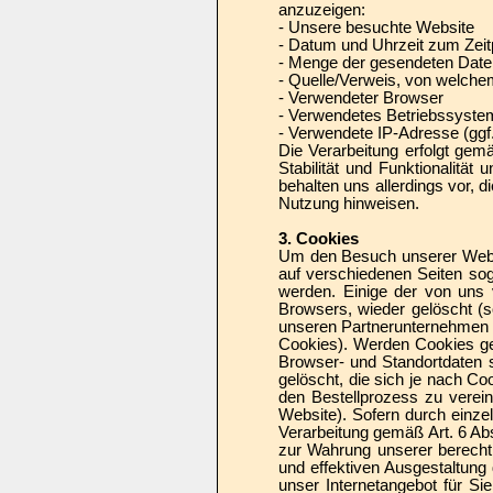
anzuzeigen:
- Unsere besuchte Website
- Datum und Uhrzeit zum Zeit
- Menge der gesendeten Date
- Quelle/Verweis, von welchem
- Verwendeter Browser
- Verwendetes Betriebssyste
- Verwendete IP-Adresse (ggf.
Die Verarbeitung erfolgt gem
Stabilität und Funktionalität
behalten uns allerdings vor, d
Nutzung hinweisen.
3. Cookies
Um den Besuch unserer Websi
auf verschiedenen Seiten sog
werden. Einige der von uns
Browsers, wieder gelöscht (
unseren Partnerunternehmen (
Cookies). Werden Cookies ges
Browser- und Standortdaten 
gelöscht, die sich je nach C
den Bestellprozess zu verein
Website). Sofern durch einze
Verarbeitung gemäß Art. 6 Ab
zur Wahrung unserer berechti
und effektiven Ausgestaltun
unser Internetangebot für Si