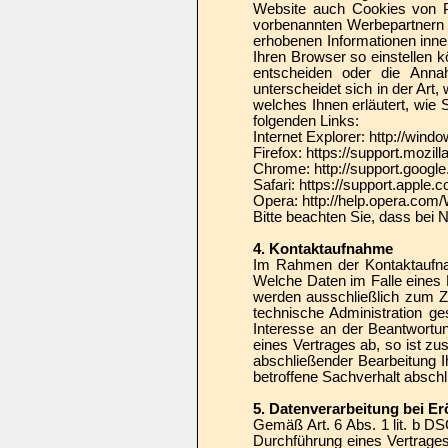
Website auch Cookies von Pa
vorbenannten Werbepartnern 
erhobenen Informationen inner
Ihren Browser so einstellen 
entscheiden oder die Anna
unterscheidet sich in der Art
welches Ihnen erläutert, wie 
folgenden Links:
Internet Explorer: http://win
Firefox: https://support.mozi
Chrome: http://support.goo
Safari: https://support.appl
Opera: http://help.opera.com
Bitte beachten Sie, dass bei 
4. Kontaktaufnahme
Im Rahmen der Kontaktaufna
Welche Daten im Falle eines 
werden ausschließlich zum Z
technische Administration ge
Interesse an der Beantwortun
eines Vertrages ab, so ist zu
abschließender Bearbeitung I
betroffene Sachverhalt abschl
5. Datenverarbeitung bei E
Gemäß Art. 6 Abs. 1 lit. b 
Durchführung eines Vertrages