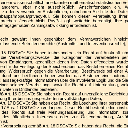
n einem wissenschaftlich anerkannten mathematisch-statistischen Ver
anderem, aber nicht ausschließlich, Anschriftendaten ein. We
m zu den verwendeten Auskunfteien, entnehmen Sie bitte der Date
ebapps/mpp/ua/privacy-full. Sie können dieser Verarbeitung Ihre
prechen. Jedoch bleibt PayPal ggf. weiterhin berechtigt, Ihre
vertragsgemäßen Zahlungsabwicklung erforderlich ist.
echt gewährt Ihnen gegenüber dem Verantwortlichen hinsichtl
assende Betroffenenrechte (Auskunfts- und Interventionsrechte), 
. 15 DSGVO: Sie haben insbesondere ein Recht auf Auskunft über
die Verarbeitungszwecke, die Kategorien der verarbeiteten pe
von Empfängern, gegenüber denen Ihre Daten offengelegt wurde
rien für die Festlegung der Speicherdauer, das Bestehen eines Recht
ung, Widerspruch gegen die Verarbeitung, Beschwerde bei einer Au
t durch uns bei Ihnen erhoben wurden, das Bestehen einer automat
gf. aussagekräftige Informationen über die involvierte Logik und die Si
iner solchen Verarbeitung, sowie Ihr Recht auf Unterrichtung, we
 Daten in Drittländer bestehen;
ß Art. 16 DSGVO: Sie haben ein Recht auf unverzügliche Berichtigun
ung Ihrer bei uns gespeicherten unvollständigen Daten;
Art. 17 DSGVO: Sie haben das Recht, die Löschung Ihrer personenb
. 17 Abs. 1 DSGVO zu verlangen. Dieses Recht besteht jedoch insbe
des Rechts auf freie Meinungsäußerung und Information, zur 
n des öffentlichen Interesses oder zur Geltendmachung, Ausü
 ist;
er Verarbeitung gemäß Art. 18 DSGVO: Sie haben das Recht, die Ei