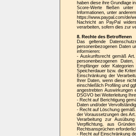
haben diese ihre Grundlage i
Score-Werte fließen unter 
Informationen, unter andere
https://www.paypal.com/de/w
Nachricht an PayPal widers
verarbeiten, sofern dies zur 
8. Rechte des Betroffenen
Das geltende Datenschutzr
personenbezogenen Daten umf
informieren:
- Auskunftsrecht gemäß Art
personenbezogenen Daten, 
Empfänger oder Kategorien 
Speicherdauer bzw. die Krite
Einschränkung der Verarbeit
Ihrer Daten, wenn diese nich
einschließlich Profiling und g
angestrebten Auswirkungen e
DSGVO bei Weiterleitung Ihrer
- Recht auf Berichtigung gemä
Daten und/oder Vervollständig
- Recht auf Löschung gemäß 
der Voraussetzungen des Art
Verarbeitung zur Ausübung 
Verpflichtung, aus Gründe
Rechtsansprüchen erforderlich
- Recht auf Einschränkung d