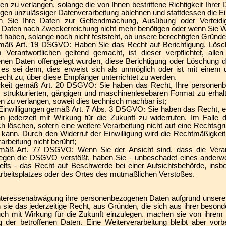
 zu verlangen, solange die von Ihnen bestrittene Richtigkeit Ihrer 
gen unzulässiger Datenverarbeitung ablehnen und stattdessen die E
nn Sie Ihre Daten zur Geltendmachung, Ausübung oder Verteid
e Daten nach Zweckerreichung nicht mehr benötigen oder wenn Sie W
t haben, solange noch nicht feststeht, ob unsere berechtigten Gründ
gemäß Art. 19 DSGVO: Haben Sie das Recht auf Berichtigung, Lösc
Verantwortlichen geltend gemacht, ist dieser verpflichtet, all
nen Daten offengelegt wurden, diese Berichtigung oder Löschung 
, es sei denn, dies erweist sich als unmöglich oder ist mit eine
echt zu, über diese Empfänger unterrichtet zu werden.
arkeit gemäß Art. 20 DSGVO: Sie haben das Recht, Ihre personenb
em strukturierten, gängigen und maschinenlesebaren Format zu erhal
n zu verlangen, soweit dies technisch machbar ist;
r Einwilligungen gemäß Art. 7 Abs. 3 DSGVO: Sie haben das Recht, ein
en jederzeit mit Wirkung für die Zukunft zu widerrufen. Im Falle 
h löschen, sofern eine weitere Verarbeitung nicht auf eine Rechtsgr
 kann. Durch den Widerruf der Einwilligung wird die Rechtmäßigkeit 
arbeitung nicht berührt;
äß Art. 77 DSGVO: Wenn Sie der Ansicht sind, dass die Verarb
gen die DSGVO verstößt, haben Sie - unbeschadet eines anderweit
elfs - das Recht auf Beschwerde bei einer Aufsichtsbehörde, insb
 Arbeitsplatzes oder des Ortes des mutmaßlichen Verstoßes.
nteressenabwägung ihre personenbezogenen Daten aufgrund unseres
 sie das jederzeitige Recht, aus Gründen, die sich aus ihrer beson
uch mit Wirkung für die Zukunft einzulegen. machen sie von ihrem
g der betroffenen Daten. Eine Weiterverarbeitung bleibt aber vor