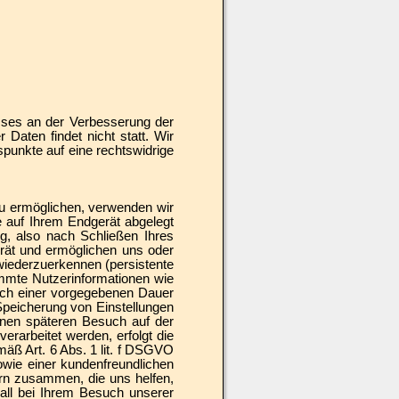
esses an der Verbesserung der
 Daten findet nicht statt. Wir
tspunkte auf eine rechtswidrige
u ermöglichen, verwenden wir
e auf Ihrem Endgerät abgelegt
, also nach Schließen Ihres
rät und ermöglichen uns oder
wiederzuerkennen (persistente
immte Nutzerinformationen wie
ach einer vorgegebenen Dauer
Speicherung von Einstellungen
einen späteren Besuch auf der
rarbeitet werden, erfolgt die
äß Art. 6 Abs. 1 lit. f DSGVO
owie einer kundenfreundlichen
rn zusammen, die uns helfen,
Fall bei Ihrem Besuch unserer