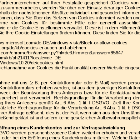
rtnerunternehmen auf Ihrer Festplatte gespeichert (Cookies von D
zusammenarbeiten, werden Sie über den Einsatz derartiger Cookie
halb der nachstehenden Absätze individuell und gesondert informiert
können, dass Sie über das Setzen von Cookies informiert werden u
hme von Cookies für bestimmte Fälle oder generell ausschli
, wie er die Cookie-Einstellungen verwaltet. Diese ist in dem Hilfeme
Sie Ihre Cookie-Einstellungen ändern können. Diese finden Sie für di
dows.microsoft.com/de-DE/windows-vista/Block-or-allow-cookies
lla.org/de/kb/cookies-erlauben-und-ablehnen
gle.com/chrome/bin/answer.py?hl=de&hlrm=en&answer=95647
e.com/kb/ph21411?locale=de_DE
/Windows/10.20/de/cookies.html
Nichtannahme von Cookies die Funktionalität unserer Website einges
hme mit uns (z.B. per Kontaktformular oder E-Mail) werden pers
Kontaktformulars erhoben werden, ist aus dem jeweiligen Kontaktform
weck der Beantwortung Ihres Anliegens bzw. für die Kontaktaufna
speichert und verwendet. Rechtsgrundlage für die Verarbeitung der
g Ihres Anliegens gemäß Art. 6 Abs. 1 lit. f DSGVO. Zielt Ihre Ko
sätzliche Rechtsgrundlage für die Verarbeitung Art. 6 Abs. 1 lit. b
hrer Anfrage gelöscht, dies ist der Fall, wenn sich aus den Umstän
ießend geklärt ist und sofern keine gesetzlichen Aufbewahrungspflic
röffnung eines Kundenkontos und zur Vertragsabwicklung
DSGVO werden personenbezogene Daten weiterhin erhoben und verarbe
 oder bei der Eröffnung eines Kundenkontos mitteilen. Welche Date