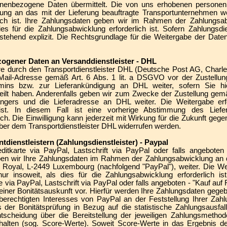
onenbezogene Daten übermittelt. Die von uns erhobenen person
ng an das mit der Lieferung beauftragte Transportunternehmen we
lich ist. Ihre Zahlungsdaten geben wir im Rahmen der Zahlungsa
 dies für die Zahlungsabwicklung erforderlich ist. Sofern Zahlungsdi
stehend explizit. Die Rechtsgrundlage für die Weitergabe der Daten is
ogener Daten an Versanddienstleister - DHL
are durch den Transportdienstleister DHL (Deutsche Post AG, Charl
-Mail-Adresse gemäß Art. 6 Abs. 1 lit. a DSGVO vor der Zustell
mins bzw. zur Lieferankündigung an DHL weiter, sofern Sie hie
rteilt haben. Anderenfalls geben wir zum Zwecke der Zustellung gem
rs und die Lieferadresse an DHL weiter. Die Weitergabe erfol
h ist. In diesem Fall ist eine vorherige Abstimmung des Lie
ich. Die Einwilligung kann jederzeit mit Wirkung für die Zukunft ge
ber dem Transportdienstleister DHL widerrufen werden.
ienstleistern (Zahlungsdienstleister) - Paypal
ditkarte via PayPal, Lastschrift via PayPal oder falls angebote
en wir Ihre Zahlungsdaten im Rahmen der Zahlungsabwicklung an die
 Royal, L-2449 Luxembourg (nachfolgend "PayPal"), weiter. Die We
 insoweit, als dies für die Zahlungsabwicklung erforderlich ist
 via PayPal, Lastschrift via PayPal oder falls angeboten - "Kauf au
einer Bonitätsauskunft vor. Hierfür werden Ihre Zahlungsdaten gegeb
erechtigten Interesses von PayPal an der Feststellung Ihrer Zahl
der Bonitätsprüfung in Bezug auf die statistische Zahlungsausfal
cheidung über die Bereitstellung der jeweiligen Zahlungsmethode
halten (sog. Score-Werte). Soweit Score-Werte in das Ergebnis der