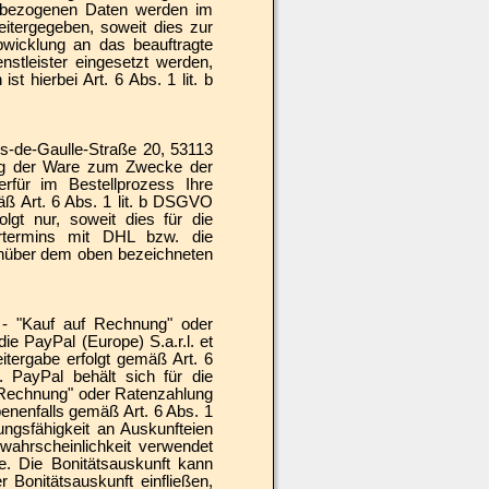
enbezogenen Daten werden im
itergegeben, soweit dies zur
bwicklung an das beauftragte
enstleister eingesetzt werden,
t hierbei Art. 6 Abs. 1 lit. b
es-de-Gaulle-Straße 20, 53113
ung der Ware zum Zwecke der
rfür im Bestellprozess Ihre
äß Art. 6 Abs. 1 lit. b DSGVO
gt nur, soweit dies für die
fertermins mit DHL bzw. die
genüber dem oben bezeichneten
n - "Kauf auf Rechnung" oder
 PayPal (Europe) S.a.r.l. et
itergabe erfolgt gemäß Art. 6
. PayPal behält sich für die
f Rechnung" oder Ratenzahlung
enenfalls gemäß Art. 6 Abs. 1
ungsfähigkeit an Auskunfteien
lwahrscheinlichkeit verwendet
. Die Bonitätsauskunft kann
 Bonitätsauskunft einfließen,