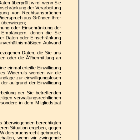
Daten überprüft wird, wenn Sie
inschränkung der Verarbeitung
igung von Rechtsansprüchen
iderspruch aus Gründen Ihrer
e überwiegen;
hung oder Einschränkung der
en Empfängern, denen die Sie
der Daten oder Einschränkung
m unverhältnismäßigen Aufwand
ezogenen Daten, die Sie uns
ten oder die Ã?bermittlung an
e einmal erteilte Einwilligung
des Widerrufs werden wir die
undlage zur einwilligungslosen
der aufgrund der Einwilligung
eitung der Sie betreffenden
igen verwaltungsrechtlichen
esondere in dem Mitgliedstaat
 überwiegenden berechtigten
deren Situation ergeben, gegen
 Widerspruchsrecht gebrauch,
behalten, wenn wir zwingende