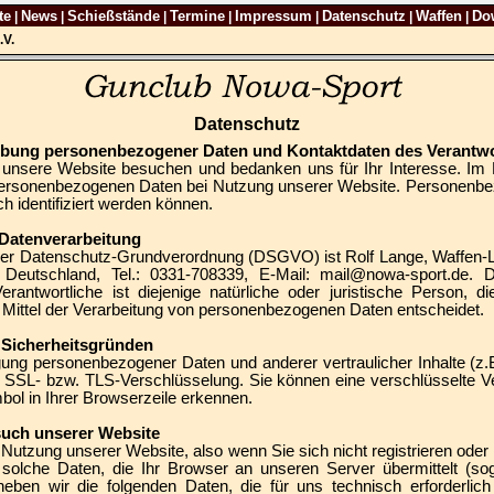
te
News
Schießstände
Termine
Impressum
Datenschutz
Waffen
Do
|
|
|
|
|
|
|
.V.
Datenschutz
hebung personenbezogener Daten und Kontaktdaten des Verantwo
 unsere Website besuchen und bedanken uns für Ihr Interesse. Im 
ersonenbezogenen Daten bei Nutzung unserer Website. Personenbezo
h identifiziert werden können.
e Datenverarbeitung
 der Datenschutz-Grundverordnung (DSGVO) ist Rolf Lange, Waffen-L
Deutschland, Tel.: 0331-708339, E-Mail: mail@nowa-sport.de. D
antwortliche ist diejenige natürliche oder juristische Person, d
Mittel der Verarbeitung von personenbezogenen Daten entscheidet.
s Sicherheitsgründen
ng personenbezogener Daten und anderer vertraulicher Inhalte (z.
e SSL- bzw. TLS-Verschlüsselung. Sie können eine verschlüsselte V
bol in Ihrer Browserzeile erkennen.
such unserer Website
 Nutzung unserer Website, also wenn Sie sich nicht registrieren oder
 solche Daten, die Ihr Browser an unseren Server übermittelt (so
heben wir die folgenden Daten, die für uns technisch erforderlic