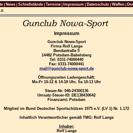
te
News
Schießstände
Termine
Impressum
Datenschutz
Waffen
Do
|
|
|
|
|
|
|
.V.
Impressum
Gunclub Nowa-Sport
Firma Rolf Lange
Bendastraße 5
14482 Potsdam-Babelsberg
Tel: 0331-74000440
Fax: 0331-74000441
mail@gunclub-nowa-sport.de
Öffnungszeiten Ladengeschäft:
Mo-Fr 10-12 & 14-18 Uhr, Sa 10-13 Uhr
Steuer-Nr: 046-24300136
Umsatz-Steuer-ID: DE138430642
Finanzamt: Potsdam
Mitglied im Bund Deutscher Sportschützen 1975 e.V. (LV 1) Nr. 1.172
Inhaltlich Verantwortlicher gemäß TMG: Rolf Lange
Inhaber:
Rolf Lange