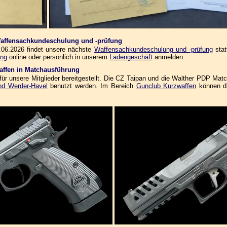
 Waffensachkundeschulung und -prüfung
06.2026 findet unsere nächste
Waffensachkundeschulung und -prüfung
stat
ung
online oder persönlich in unserem
Ladengeschäft
anmelden.
affen in Matchausführung
r unsere Mitglieder bereitgestellt. Die CZ Taipan und die Walther PDP Mat
nd Werder-Havel
benutzt werden. Im Bereich
Gunclub Kurzwaffen
können di