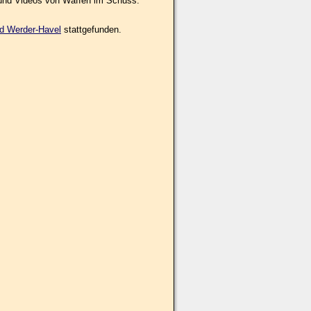
 und Videos von Waffen im Schuss.
d Werder-Havel
stattgefunden.