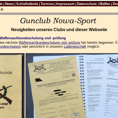
te
News
Schießstände
Termine
Impressum
Datenschutz
Waffen
Do
|
|
|
|
|
|
|
.V.
Neuigkeiten unseres Clubs und dieser Webseite
n Waffensachkundeschulung und -prüfung
sere nächste
Waffensachkundeschulung und -prüfung
hat bereits begonnen. E
undeschulung
oder persönlich in unserem
Ladengeschäft
möglich.