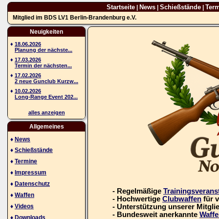
Startseite
News
Schießstände
Ter
|
|
|
Mitglied im BDS LV1 Berlin-Brandenburg e.V.
Neuigkeiten
♦
18.06.2026
Planung der nächste...
♦
17.03.2026
Termin der nächsten...
♦
17.02.2026
2 neue Gunclub Kurzw...
♦
10.02.2026
Long-Range Event 202...
alles anzeigen
Allgemeines
♦
News
♦
Schießstände
♦
Termine
♦
Impressum
♦
Datenschutz
- Regelmäßige
Trainingsverans
♦
Waffen
- Hochwertige
Clubwaffen
für 
♦
Videos
- Unterstützung unserer Mitgli
- Bundesweit anerkannte
Waffe
♦
Downloads