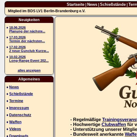
Startseite
News
Schießstände
Ter
|
|
|
Mitglied im BDS LV1 Berlin-Brandenburg e.V.
Neuigkeiten
♦
18.06.2026
Planung der nächste...
♦
17.03.2026
Termin der nächsten...
♦
17.02.2026
2 neue Gunclub Kurzw...
♦
10.02.2026
Long-Range Event 202...
alles anzeigen
Allgemeines
♦
News
♦
Schießstände
♦
Termine
♦
Impressum
♦
Datenschutz
- Regelmäßige
Trainingsverans
♦
Waffen
- Hochwertige
Clubwaffen
für 
♦
Videos
- Unterstützung unserer Mitgli
- Bundesweit anerkannte
Waffe
♦
Downloads